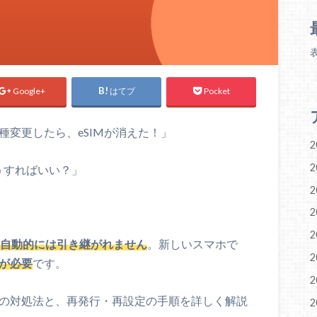
Google+
はてブ
Pocket
機種変更したら、eSIMが消えた！」
2
2
うすればいい？」
2
2
2
と自動的には引き継がれません
。新しいスマホで
2
きが必要
です。
2
た時の対処法と、再発行・再設定の手順を詳しく解説
2