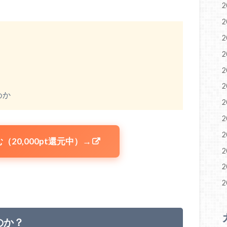
2
2
2
2
2
2
めか
2
2
2
（20,000pt還元中）→
2
2
2
のか？