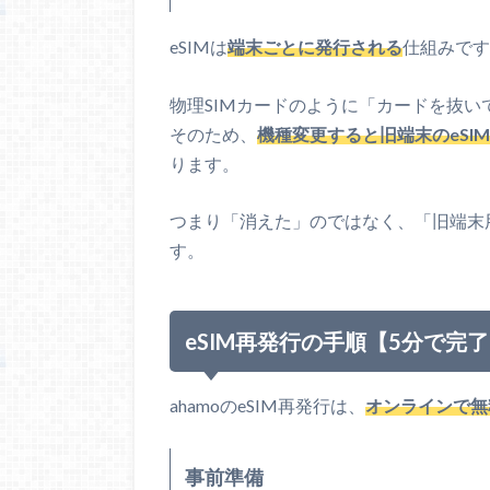
eSIMは
端末ごとに発行される
仕組みです
物理SIMカードのように「カードを抜
そのため、
機種変更すると旧端末のeS
ります。
つまり「消えた」のではなく、「旧端末用
す。
eSIM再発行の手順【5分で完
ahamoのeSIM再発行は、
オンラインで無
事前準備