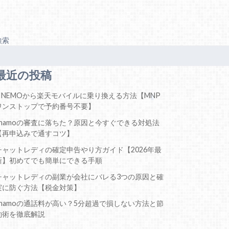
検索
最近の投稿
LINEMOから楽天モバイルに乗り換える方法【MNP
ワンストップで予約番号不要】
ahamoの審査に落ちた？原因と今すぐできる対処法
【再申込みで通すコツ】
チャットレディの確定申告やり方ガイド【2026年最
新】初めてでも簡単にできる手順
チャットレディの副業が会社にバレる3つの原因と確
実に防ぐ方法【税金対策】
ahamoの通話料が高い？5分超過で損しない方法と節
約術を徹底解説