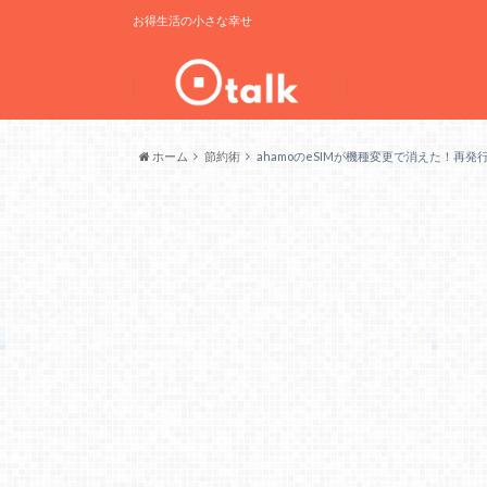
お得生活の小さな幸せ
ホーム
節約術
ahamoのeSIMが機種変更で消えた！再