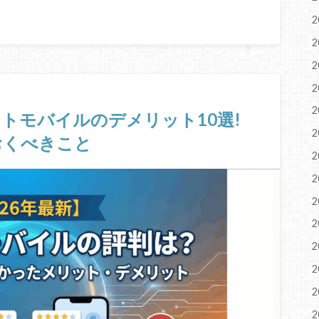
2
2
2
2
2
トモバイルのデメリット10選!
2
おくべきこと
2
2
2
2
2
2
2
2