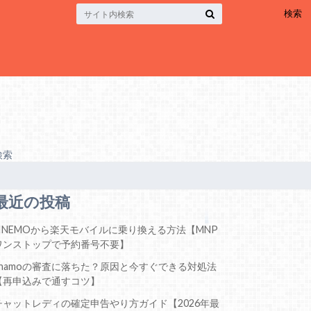
検索
検索
最近の投稿
LINEMOから楽天モバイルに乗り換える方法【MNP
ワンストップで予約番号不要】
ahamoの審査に落ちた？原因と今すぐできる対処法
【再申込みで通すコツ】
チャットレディの確定申告やり方ガイド【2026年最