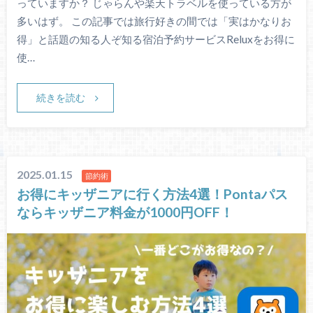
っていますか？ じゃらんや楽天トラベルを使っている方が
多いはず。 この記事では旅行好きの間では「実はかなりお
得」と話題の知る人ぞ知る宿泊予約サービスReluxをお得に
使…
続きを読む
2025.01.15
節約術
お得にキッザニアに行く方法4選！Pontaパス
ならキッザニア料金が1000円OFF！